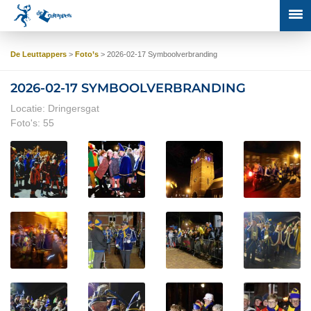
De Leuttappers
>
Foto’s
>
2026-02-17 Symboolverbranding
2026-02-17 SYMBOOLVERBRANDING
Locatie: Dringersgat
Foto's: 55