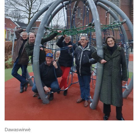
Dawaswirwè