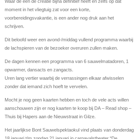
Waar de een de creatie bijna definitief heeft en zelfs op dat
moment in het vliegtuig zat voor een korte,
voorbereidingsvakantie, is een ander nog druk aan het
schrijven.
Dit beloofd weer een avond-/middag vullend programma waarbij
de lachspieren van de bezoeker overuren zullen maken.
De dagen kennen een programma van 6 sauwelmatadoren, 1
opwarmer, dansacts en zangacts.
Uren lang vertier waarbij de verrassingen elkaar afwisselen
zonder dat iemand zich hoeft te vervelen.
Mocht je nog geen kaarten hebben en toch de vele acts willen
aanschouwen zijn er nog kaarten te koop bij DA – Read shop –
Thuis bij Hapers aan de Nieuwstraat in Gilze.
Het jaarlijkse Bont Sauwelspektaokul vind plaats van donderdag
18 januari t/m zondag 21 januari in carnavalstheater “De