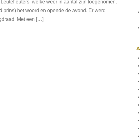
Leutefleuters, welke weer in aantal zijn toegenomen.
d prins) het woord en opende de avond. Er werd
draad. Met een […]
A