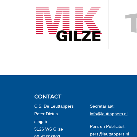
t &
cten
CONTACT
C.S. De Leuttappers
Secretariaat:
Peter Dictus
info@leuttappers.nl
strijp 5
Pers en Publiciteit:
5126 WS Gilze
pers@leuttappers.nl
06-42303902