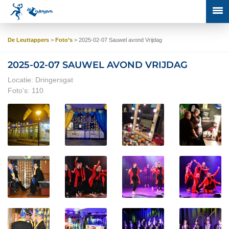
De Leuttappers
>
Foto’s
>
2025-02-07 Sauwel avond Vrijdag
2025-02-07 SAUWEL AVOND VRIJDAG
Locatie: Dringersgat
Foto's: 110