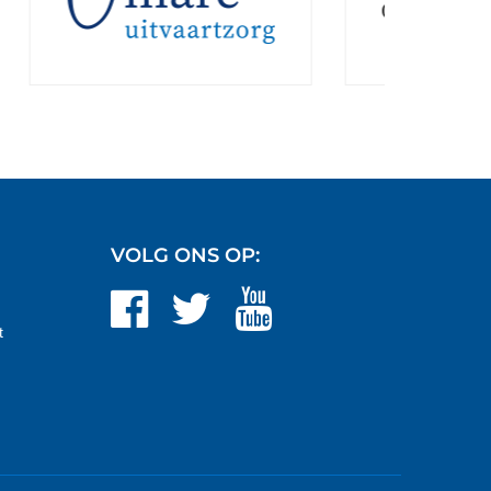
Gommers architecten
VOLG ONS OP:
t