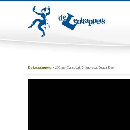
De Leuttappers
>
100 uur Carnaval! Dringersgat Draait Door