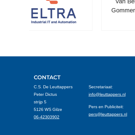
Van Beijsterveldt &
Gommers architecten
CONTACT
C.S. De Leuttappers
Secretariaat:
Peter Dictus
info@leuttappers.nl
strijp 5
Pers en Publiciteit:
5126 WS Gilze
pers@leuttappers.nl
06-42303902