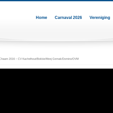
Home
Carnaval 2026
Vereniging
 Chaam 2016 – CV Kachelhout/Bokkie/Meej Gemak/Domino/OVM