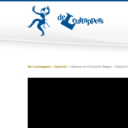
De Leuttappers
>
Optocht
>
Opbouw en Overtocht Wagen – Optocht