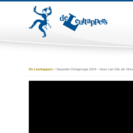
De Leuttappers
>
Sauwelen Dringersgat 2024 – Kees van Gils als Vinc