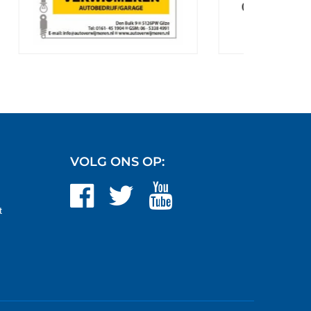
Gommers architecten
VOLG ONS OP:
t