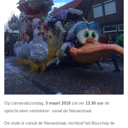
Op carnavalszondag,
3 maart 2019
zal om
13.30 uur
de
optocht weer vertrekken vanaf de Nieuwstraat.
De route is vanuit de Nieuwstraat, rechtsaf het Bisschop de