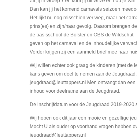
Zit jij in Groep 7 en kom jij uit Gilze en hou je van
Dan kan jij het komend carnavals seizoen meedo
Het lijkt nu nog misschien ver weg, maar het carn
prins(es) en zijn/haar gevolg. Daarom brengen 
de basisschool de Bolster en OBS de Wildschut. T
geven op het carnaval en de inhoudelijke verwac
Verder krijgen zij een aanmeld brief mee naar hui
Wij willen echter ook graag de kinderen (met de l
kans geven om deel te nemen aan de Jeugdraad. 
jeugdraad@leuttappers.nl
Men ontvangt dan een a
inhoud voor deelname aan de Jeugdraad.
De inschrijfdatum voor de Jeugdraad 2019-2020 s
Wij hopen ook dit jaar een mooie en gezellige je
Mocht U als ouder op voorhand vragen hebben ov
jeugdraad@leuttappers.nl