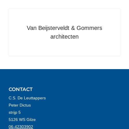
Van Beijsterveldt & Gommers
architecten
CONTACT
C.S. De Leuttappers
Peter Dictus
strijp 5
5126 WS Gilze
06-42303902